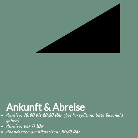
Ankunft & Abreise
Anreise:
16:00 bis 20:30 Uhr
(bei Verspätung bitte Bescheid
geben).
Abreise:
vor 11 Uhr
Abendessen am Gästetisch:
19:30 Uhr