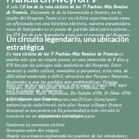
A solo
7,6 km de la ruta ciclista de los 11 Pueblos Más Bonitos
de Francia
, Saisonnée le da la bienvenida a Centrès, en la
región del Aveyron. Tanto si es un ciclista experimentado como
un aficionado con una bicicleta eléctrica, nuestra encantadora
casa de huéspedes es el punto de partida ideal para explorar
los 819 km de este legendario viaje por el corazón del Aveyron.
Un circuito legendario, una ubicación
estratégica
La
ruta ciclista de los 11 Pueblos Más Bonitos de Francia
es
mucho más que un simple paseo: es una inmersión de 8 días y
819 km por los paisajes más auténticos del Aveyron. Entre
mesetas y valles calizos, montañas y gargantas, esta ruta, de
dificultad moderada a difícil, atraviesa dos Parques Naturales
Regionales y une los pueblos más emblemáticos: Estaing,
Para ver la descripción oficial y descargar el track GPX, aquí
Conques, Najac, Belcastel, Brousse-le-Château, La
está la página de referencia:
Couvertoirade, Nant, Peyreleau, Ste-Eulalie-d'Olt, St-Côme-d'Olt
y Entraygues-sur-Truyère.
https://www.tourisme-aveyron.com/fr/voir-faire/sport-
nature/cyclo-velo/circuit-velo-plus-beaux-villages-france
Seasonal se encuentra en
La proximidad a este circuito lo
convierte en un
alojamiento estratégico
para:
Comienza tu aventura ciclista
Descanso entre dos etapas
Amplíe su estancia explorando los pueblos de los alrededores.