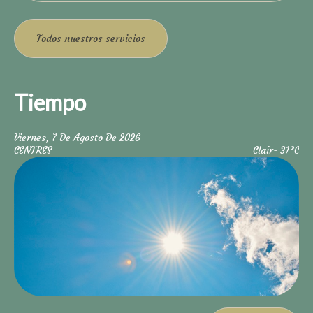
Todos nuestros servicios
Tiempo
Viernes, 7 De Agosto De 2026
Sá
CENTRES
Clair
- 31°C
CE