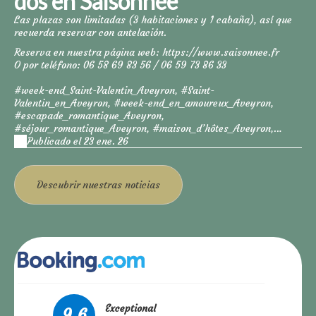
dos en Saisonnée
Las plazas son limitadas (3 habitaciones y 1 cabaña), así que
recuerda reservar con antelación.
Reserva en nuestra página web:
https://www.saisonnee.fr
O por teléfono: 06 58 69 83 56 / 06 59 73 86 33
#week-end_Saint-Valentin_Aveyron, #Saint-
Valentin_en_Aveyron, #week-end_en_amoureux_Aveyron,
#escapade_romantique_Aveyron,
#séjour_romantique_Aveyron, #maison_d’hôtes_Aveyron,
#chambre_d’hôtes_Aveyron, #maison_d’hôtes_près_de_Rodez,
Publicado el 23 ene. 26
#hébergement_romantique_Rodez, #table_d’hôtes_Aveyron,
#séjour_bien-être_en_couple, #sophrologie_en_duo,
#massage_en_duo_Aveyron, #gîte_romantique_Aveyron,
Descubrir
nuestras noticias
#Centrès_Aveyron, #Saisonnée_Centrès
Exceptional
9.6