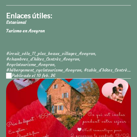
Enlaces útiles:
Estacional
Turismo en Aveyron
#ircuit_vélo_11_plus_beaux_villages_Aveyron,
#chambres_d'hôtes_Centrès_Aveyron,
#cyclotourisme_Aveyron,
#hébergement_cyclotourisme_Aveyron, #table_d'hôtes_Centrès,
#gîte_Ségala, #bien-être_Aveyron,
Publicado el 10 feb. 26
#maison_d'hôtes_de_charme_Aveyron,
#où_loger_circuit_vélo_11_plus_beaux_villages,
#hébergement_étape_vélo_Aveyron,
#chambres_d'hôtes_près_circuit_cyclotourisme