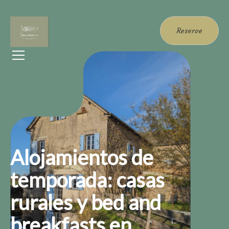
Reserve
Alojamientos de
temporada: casas
rurales y bed and
breakfasts en