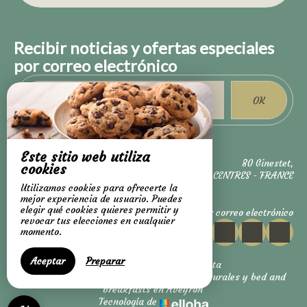
Recibir noticias y ofertas especiales
por correo electrónico
OK
Este sitio web utiliza
80 Ginestet,
cookies
12120 CENTRES - FRANCE
+33 6 58 69 83 56
Utilizamos cookies para ofrecerte la
mejor experiencia de usuario. Puedes
+33 6 59 73 86 33
elegir qué cookies quieres permitir y
Ponerse en contacto por correo electrónico
revocar tus elecciones en cualquier
momento.
Notas legales
Aceptar
Preparar
Condiciones generales de venta
© 2026 Alojamientos de temporada: casas rurales y bed and
breakfasts en Aveyron
Tecnología de