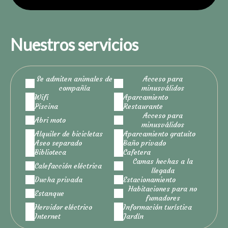
Nuestros servicios
Se admiten animales de
Acceso para
compañía
minusválidos
Wifi
Aparcamiento
Piscina
Restaurante
Acceso para
Abri moto
minusválidos
Alquiler de bicicletas
Aparcamiento gratuito
Aseo separado
Baño privado
Biblioteca
Cafetera
Camas hechas a la
Calefacción eléctrica
llegada
Ducha privada
Estacionamiento
Habitaciones para no
Estanque
fumadores
Hervidor eléctrico
Información turística
Internet
Jardín