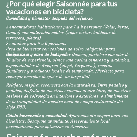
¿Por qué elegir Saisonnée para tus
vacaciones en bicicleta?
Comodidad y bienestar después del esfuerzo
3 encantadoras habitaciones para 1 a 4 personas (Solar, Verde,
Campo) con materiales nobles (vigas vistas, baldosas de
terracota, piedra)
2 cabañas para 4 a 6 personas
Área de bienestar con sesiones de sofro-relajación para
recuperarse
Cocina local y casa de huéspedes
Damien, pastelero con más de
10 años de experiencia, ofrece una cocina generosa y auténtica:
especialidades de Aveyron (aligot, farçous...), recetas
familiares y productos locales de temporada. ¡Perfecto para
recargar energías después de un largo día!
Relájate, respira, reconecta con la naturaleza. Entre pedaleo y
pedaleo, disfruta de nuestros espacios al aire libre, de nuestras
sesiones de sofrología en interiores o exteriores, o simplemente
de la tranquilidad de nuestra casa de campo restaurada del
siglo XVIII.
Cálida bienvenida y comodidad.
Aparcamiento seguro para sus
bicicletas. Desayuno abundante. Asesoramiento local
personalizado para optimizar su itinerario.