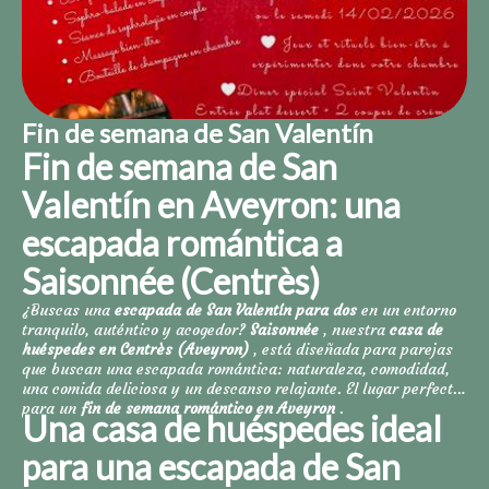
Fin de semana de San Valentín
Fin de semana de San
Valentín en Aveyron: una
escapada romántica a
Saisonnée (Centrès)
¿Buscas una
escapada de San Valentín para dos
en un entorno
tranquilo, auténtico y acogedor?
Saisonnée
, nuestra
casa de
huéspedes en Centrès (Aveyron)
, está diseñada para parejas
que buscan una escapada romántica: naturaleza, comodidad,
una comida deliciosa y un descanso relajante. El lugar perfecto
para un
fin de semana romántico en Aveyron
.
Una casa de huéspedes ideal
para una escapada de San