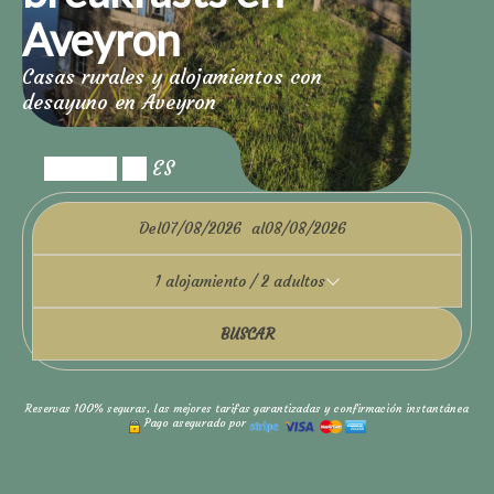
Aveyron
Casas rurales y alojamientos con
desayuno en Aveyron
ES
Del
al
1
alojamiento /
2
adultos
BUSCAR
Reservas 100% seguras, las mejores tarifas garantizadas y confirmación instantánea
Pago asegurado por