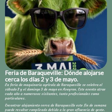
Feria de Baraqueville: Dónde alojarse
cerca los días 2 y 3 de mayo.
La feria de maquinaria agrícola de Baraqueville se celebra el
sábado 2 y el domingo 3 de mayo en Aveyron. Este evento atrae
cada año a numerosos visitantes, tanto profesionales como
particulares.
Encontrar alojamiento cerca de Baraqueville este fin de semana
puede resultar complicado debido a la gran afluencia de gente.