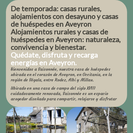
De temporada: casas rurales,
alojamientos con desayuno y casas
de huéspedes en Aveyron
Alojamientos rurales y casas de
huéspedes en Aveyron: naturaleza,
convivencia y bienestar.
Quédate, disfruta y recarga
energías en Aveyron.
Bienvenidos a Saisonnée, nuestra casa de huéspedes
ubicada en el corazón de Aveyron, en Occitania, en la
región de Ségala, entre Rodez, Albi y Millau.
Ubicado en una casa de campo del siglo XVIII
cuidadosamente renovada, Saisonnée es un espacio
acogedor diseñado para compartir, relajarse y disfrutar
juntos, ya sea que venga solo, en pareja, con la familia,
amigos, compañeros de trabajo o en grupo.
La gente viene aquí para:
✨ Disfruta de la paz y la tranquilidad de la campiña de
Aveyron.