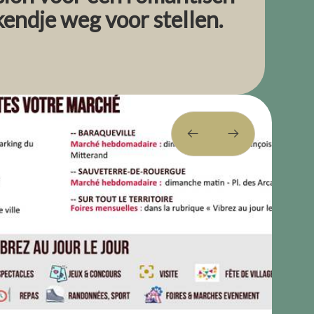
endje weg voor stellen.
gerestaureerde 18e-eeuwse boerderij, een plek
samen te genieten. Met
zichtbare balken
,
stenen
feer en het landschap van de Aveyron nodigt
 uitje
.
n
(tussen Rodez, Albi en Millau)
voor een
romantisch weekendje weg met z'n
eizoensgebonden gerechten
kbaar op locatie (voor stellen)
aanbieding: Romantisch
 in Saisonnée
bben we een eenvoudige en hartverwarmende
voor 2 personen
.
(voor 2 personen)?