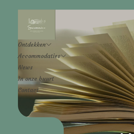
Ontdekken
Accommodaties
News
In onze buurt
Contact