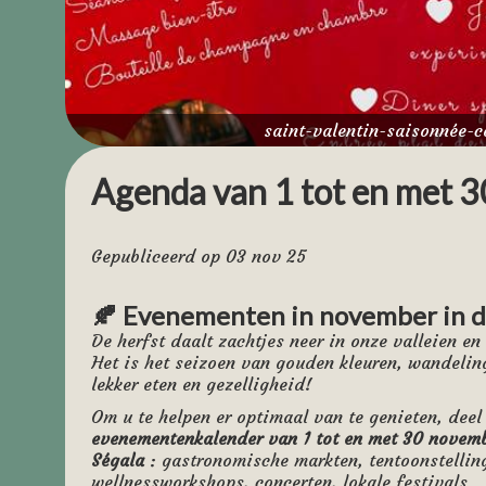
Landelijke sfeer) met hoogwaardige materialen
terracotta tegels, natuursteen)
2 huisjes voor 4 tot 6 personen
Wellnessruimte met ontspanningssessies om te 
Lokale keuken & pension
Damien, een patissier 
ervaring, biedt een royale en authentieke keuken
saint-valentin-saisonnée-c
Aveyron (aligot, farçous...), familierecepten e
producten. Perfect om na een lange dag weer ev
Agenda van 1 tot en met 
Doe het rustig aan, haal diep adem en maak we
Geniet tussen de pedaalslagen door van onze b
sophrologiesessies binnen of buiten, of gewoo
gerestaureerde 18e-eeuwse boerderij.
Gepubliceerd op 03 nov 25
Hartelijk welkom & gemakkelijk bereikbaar.
Veil
voor uw fietsen. Uitgebreid ontbijt. Persoonlij
🍂 Evenementen in november in d
reisschema te optimaliseren.
De herfst daalt zachtjes neer in onze valleien e
Saisonnée, veel meer dan 
Het is het seizoen van gouden kleuren, wandelin
lekker eten en gezelligheid!
accommodatie
Om u te helpen er optimaal van te genieten, deel
evenementenkalender van 1 tot en met 30 novemb
Ségala
: gastronomische markten, tentoonstellin
In Centrès, in het hart van de regio Ségala, be
wellnessworkshops, concerten, lokale festivals...