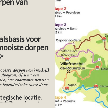
orpen van
alsbasis voor
 mooiste dorpen
✨
mooiste dorpen van Frankrijk
o Aveyron. Of u nu een
bike, ons charmante pension
e legendarische route door
tegische locatie.
ankrijk
is veel meer dan
ange onderdompeling in de