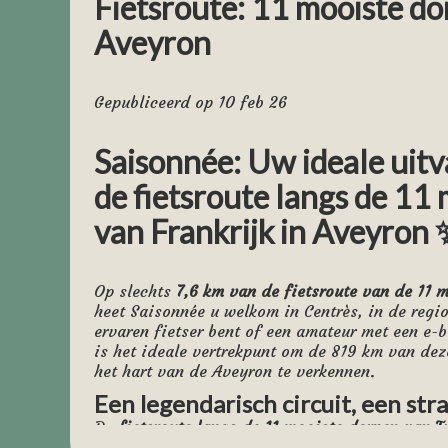
Fietsroute: 11 mooiste d
Aveyron
Gepubliceerd op 10 feb 26
Saisonnée: Uw ideale uitv
de fietsroute langs de 11
van Frankrijk in Aveyron 
Op slechts
7,6 km van de fietsroute van de 11 
heet Saisonnée u welkom in Centrès, in de regi
ervaren fietser bent of een amateur met een e-
is het ideale vertrekpunt om de 819 km van dez
het hart van de Aveyron te verkennen.
Een legendarisch circuit, een stra
De
fietsroute langs de 11 mooiste dorpen van Fr
een simpele rit: het is een 8-daagse, 819 km l