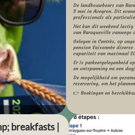
De landbouwbeurs van Baraq
3 mei in Aveyron. Dit evene
professionals als particulie
Het kan dit weekend lastig
van Baraqueville vanwege d
Gelegen in Centrès, op ong
pension Saisonnée diverse
capaciteit van maximaal 20
Er is parkeergelegenheid op
en ontspanning na een dagj
De mogelijkheid om gezamen
reservering, om het planne
👉 Boekingen en beschikbaa
https://www.saisonnee.fr
#foire_Baraqueville, #foir
; breakfasts |
#hébergement_Baraqueville
#où_dormir_Baraqueville