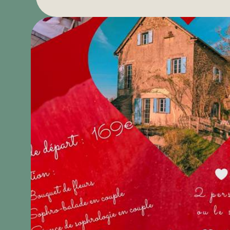
meest authentieke landschappen van de Aveyro
plateaus en valleien, bergen en kloven doorkrui
van gemiddeld tot moeilijk, twee regionale nat
meest iconische dorpen: Estaing, Conques, Naja
Château, La Couvertoirade, Nant, Peyreleau, Ste
d'Olt en Entraygues-sur-Truyère.
Om de officiële beschrijving te bekijken en he
downloaden, ga naar deze referentiepagina:
https://www.tourisme-aveyron.com/fr/voir-fair
velo/circuit-velo-plus-beaux-villages-france
Seasonal is gevestigd op
De nabijheid van dit 
strategische locatie
voor:
Begin je fietsavontuur
Rust tussen twee fasen
Verleng uw verblijf door de omliggende dorpen 
Waarom kiezen voor Saisonnée v
fietsvakantie?
Comfort en welzijn na inspanning
3 charmante slaapkamers voor 1 tot 4 personen