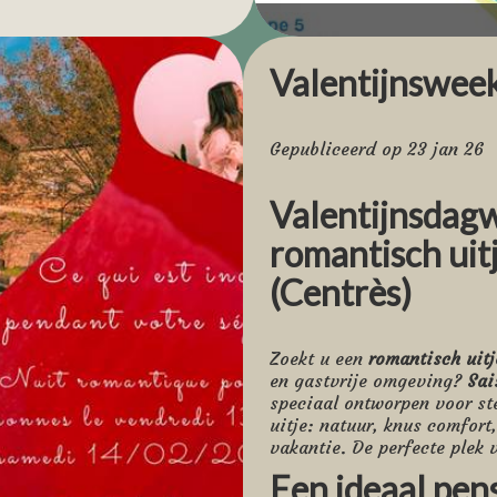
n. Tussen kalkstenen
st deze route, variërend
uurparken en verbindt de
Valentijnswee
c, Belcastel, Brousse-le-
-Eulalie-d'Olt, St-Côme-
Gepubliceerd op 23 jan 26
t GPX-nummer te
Valentijnsdag
e/sport-nature/cyclo-
romantisch uit
circuit maakt het een
(Centrès)
Zoekt u een
romantisch uitj
te verkennen.
en gastvrije omgeving?
Sai
oor uw
speciaal ontworpen voor ste
uitje: natuur, knus comfort
vakantie. De perfecte plek
 (Zonne-, Groene en
Een ideaal pen