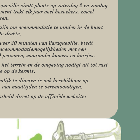
ueville vindt plaats op zaterdag 2 en zondag
ment trekt elk jaar veel bezoekers, zowel
ren.
 zijn om accommodatie te vinden in de buurt
e drukte.
eveer 20 minuten van Baraqueville, biedt
 accommodatiemogelijkheden met een
 personen, waaronder kamers en huisjes.
 het terrein en de omgeving nodigt uit tot rust
e op de kermis.
lijk te dineren is ook beschikbaar op
n van maaltijden te vereenvoudigen.
rheid direct op de officiële website:
e_agricole_Aveyron,
, #logement_foire_Aveyron,