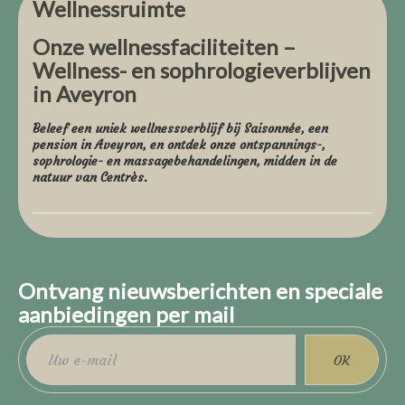
Wellnessruimte
Onze wellnessfaciliteiten –
Wellness- en sophrologieverblijven
in Aveyron
Beleef een uniek wellnessverblijf bij Saisonnée, een
pension in Aveyron, en ontdek onze ontspannings-,
sophrologie- en massagebehandelingen, midden in de
natuur van Centrès.
Unieke wellnesservaringen op uw
kamer.
Ontvang nieuwsberichten en speciale
Wat als je kamer je dingen toefluisterde om naar te
aanbiedingen per mail
luisteren, te doen... of juist helemaal niets te doen?
Bij Saisonnée begint welzijn op uw kamer.
Elke accommodatie biedt een op maat gemaakte selectie
OK
van wellnessrituelen: ademhalingsoefeningen,
ontspanning, schrijven, contemplatie, creatieve of