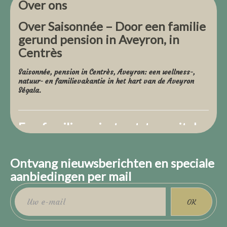
Over ons
Over Saisonnée – Door een familie
gerund pension in Aveyron, in
Centrès
Saisonnée, pension in Centrès, Aveyron: een wellness-,
natuur- en familievakantie in het hart van de Aveyron
Ségala.
Een familieproject ontstaan uit de
behoefte om terug te keren naar
de essentie.
Ontvang nieuwsberichten en speciale
Wij zijn Stéphanie en Damien, de gelukkige ouders van
aanbiedingen per mail
Lola en Lise. Oorspronkelijk uit Lille, verlieten we in 2018
het noorden voor een eerste vakantie in de buurt van
Perpignan, aangetrokken door de zee en de zon.
Deze jaren waren rijk en stralend, maar beetje bij beetje
OK
ontstond de behoefte: de essentie herontdekken. Meer
groen, meer eenvoud, meer authenticiteit.