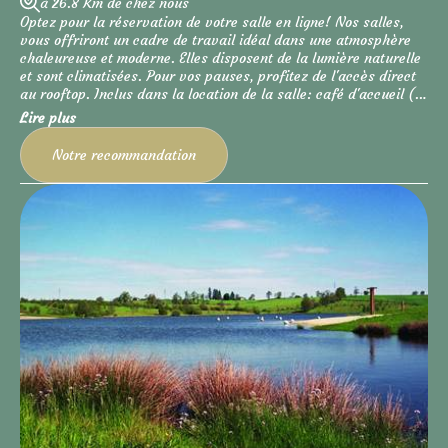
à 26.8 Km de chez nous
Optez pour la réservation de votre salle en ligne! Nos salles,
vous offriront un cadre de travail idéal dans une atmosphère
chaleureuse et moderne. Elles disposent de la lumière naturelle
et sont climatisées. Pour vos pauses, profitez de l'accès direct
au rooftop. Inclus dans la location de la salle: café d'accueil (et
sa collation), pauses cafés, paperboard, vidéoprojecteur,
Lire plus
portant, miroir et connexion wifi. Nos salles sont modulables, si
vous souhaitez une salle plus grande ou plus d'informations.
Notre recommandation
Contactez-nous au 05-65-67-08-15.