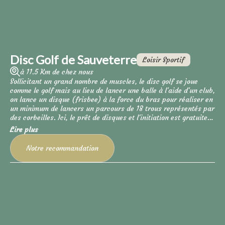
Disc Golf de Sauveterre
Loisir Sportif
à 11.5 Km de chez nous
Sollicitant un grand nombre de muscles, le disc golf se joue
comme le golf mais au lieu de lancer une balle à l'aide d'un club,
on lance un disque (frisbee) à la force du bras pour réaliser en
un minimum de lancers un parcours de 18 trous représentés par
des corbeilles. Ici, le prêt de disques et l'initiation est gratuite
pour les joueurs débutants et l'accès libre. Une discipline à
Lire plus
découvrir en famille.
Notre recommandation