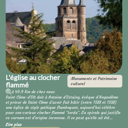
L'église au clocher
Monuments et Patrimoine
flammé
culturel
à 49.9 Km de chez nous
Saint-Côme-d'Olt doit à Antoine d'Estaing, évêque d'Angoulême
et prieur de Saint-Côme d'avoir fait bâtir (entre 1522 et 1532)
une église de style gothique flamboyant, aujourd'hui célèbre
pour son curieux clocher flammé "tordu". La spirale qui justifie
ce surnom est d'origine inconnue. Il se peut qu'elle ait été
voulue par les architectes ou bien créée sous le poids de la
Lire plus