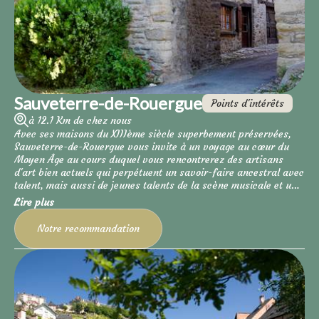
Sauveterre-de-Rouergue
Points d'intérêts
à 12.1 Km de chez nous
Avec ses maisons du XIIIème siècle superbement préservées,
Sauveterre-de-Rouergue vous invite à un voyage au cœur du
Moyen Âge au cours duquel vous rencontrerez des artisans
d'art bien actuels qui perpétuent un savoir-faire ancestral avec
talent, mais aussi de jeunes talents de la scène musicale et un
restaurant étoilé. Rencontre au sommet du bon goût. L'Histoire
Lire plus
et les Puissants l'ayant contrainte à se restreindre à un
territoire minuscule, réduit aux murs de sa bastide (soit à un
Notre recommandation
rectangle de 225 mètres par 175 mètres), Sauveterre-de-
Rouergue a soigné avec amour, malgré les épidémies et les
famines dues aux guerres et entretenues par la promiscuité, le
moindre de ses recoins pour devenir l'un des deux plus beaux
villages du Rouergue, l'autre étant Belcastel. Cette belle
constance a permis à cette courageuse petite cité de conserver
merveilleusement les restes de ses remparts, détruits au