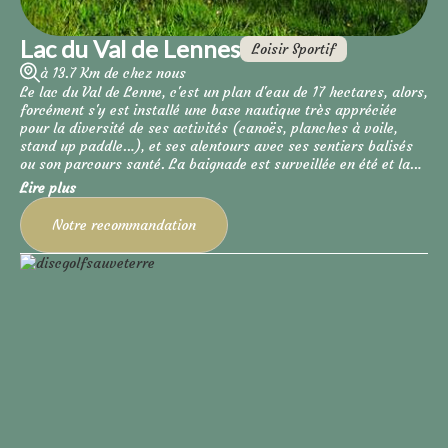
Lac du Val de Lennes
Loisir Sportif
à 13.7 Km de chez nous
Le lac du Val de Lenne, c'est un plan d'eau de 17 hectares, alors,
forcément s'y est installé une base nautique très appréciée
pour la diversité de ses activités (canoës, planches à voile,
stand up paddle…), et ses alentours avec ses sentiers balisés
ou son parcours santé. La baignade est surveillée en été et la
buvette promet des boissons fraîches.
Lire plus
Notre recommandation