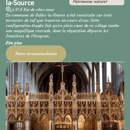
la-Source
Patrimoine naturel
des randonneurs qui suivent le chemin vers Compostelle,
matérialisé par le balisage du GR65. Outre la randonnée
à 31.8 Km de chez nous
pédestre, les abords de Conques permettent également de
La commune de Salles-la-Source a été construite sur trois
pratiquer le cyclotourisme, le canoë et le kayak, la pêche. Non
terrasses de tuf que traverse un cours d'eau. Cette
loin du village se pratiquent aussi l'escalade et la spéléologie.
configuration étagée fait qu'en plein cœur de ce village tombe
Les cavaliers pèlerins ne sont pas oubliés et pourront même
une magnifique cascade, dont la réputation dépasse les
trouver pour leur monture un magasin de sellerie. D'autres
frontières de l'Aveyron.
artisans sont également présents ainsi que différents ateliers
Lire plus
d'art (sculpture, peinture, tapisserie…).
Notre recommandation