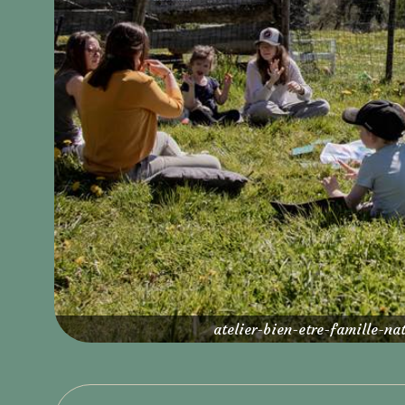
atelier-bien-etre-famille-na