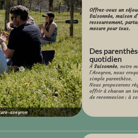
Offrez-vous un séjou
Saisonnée, maison d'
ressourcement, parta
mesure pour tous.
Des parenthèse
quotidien
À
Saisonnée
, notre m
l'Aveyron, nous croyo
simple parenthèse.
Nous proposerons rég
offrir à chacun un te
de reconnexion : à soi
Stéphanie est ambas
ture-aveyron
anime notamment des 
tête, prendre soin de