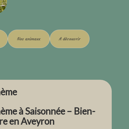
Nos animaux
A découvrir
thème
hème à Saisonnée – Bien-
ure en Aveyron