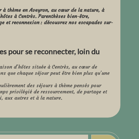
r à thème en Aveyron, au cœur de la nature, à
hôtes à Centrès. Parenthèses bien-être,
ge et reconnexion : découvrez nos escapades sur-
s pour se reconnecter, loin du
aison d'hôtes située à Centrès, au cœur de
ns que chaque séjour peut être bien plus qu'une
ulièrement des séjours à thème pensés pour
mps privilégié de ressourcement, de partage et
, aux autres et à la nature.
sadrice de la marque Mon Moment Magique et
salle-atelier-bien-etre-aveyron.jpg
ateliers d'éveil au bien-être pour apaiser la
 son corps et nourrir le coeur.